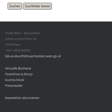
Stadt Wien - Büchereien
Urban-Loritz-Platz 2a
1070 Wien
+43 1 4000-84500
bib.auskunft@buechereien.wien.gv.at
Virtuelle Bücherei
Overdrive eLibrary
Austria Kiosk
Pressreader
Newsletter abonnieren