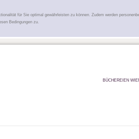
tionalität für Sie optimal gewährleisten zu können. Zudem werden personenb
iesen Bedingungen zu.
BÜCHEREIEN WIE