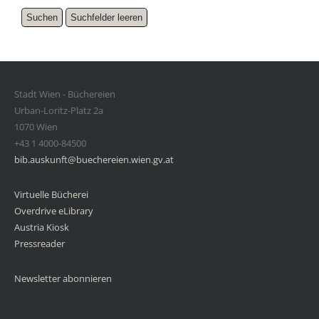
Stadt Wien - Büchereien
Urban-Loritz-Platz 2a
1070 Wien
+43 1 4000-84500
bib.auskunft@buechereien.wien.gv.at
Virtuelle Bücherei
Overdrive eLibrary
Austria Kiosk
Pressreader
Newsletter abonnieren