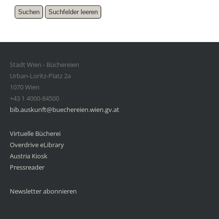
Stadt Wien - Büchereien
Urban-Loritz-Platz 2a
1070 Wien
+43 1 4000-84500
bib.auskunft@buechereien.wien.gv.at
Virtuelle Bücherei
Overdrive eLibrary
Austria Kiosk
Pressreader
Newsletter abonnieren