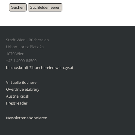
Stadt Wien - Büchereien
Urban-Loritz-Platz 2a
1070 Wien
+43 1 4000-84500
bib.auskunft@buechereien.wien.gv.at
Virtuelle Bücherei
Overdrive eLibrary
Austria Kiosk
Pressreader
Newsletter abonnieren