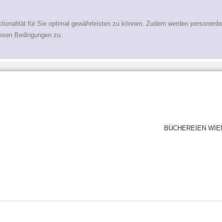
tionalität für Sie optimal gewährleisten zu können. Zudem werden personenb
iesen Bedingungen zu.
BÜCHEREIEN WIE