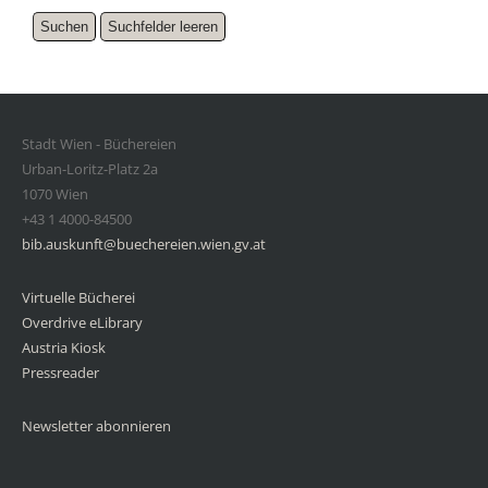
Stadt Wien - Büchereien
Urban-Loritz-Platz 2a
1070 Wien
+43 1 4000-84500
bib.auskunft@buechereien.wien.gv.at
Virtuelle Bücherei
Overdrive eLibrary
Austria Kiosk
Pressreader
Newsletter abonnieren