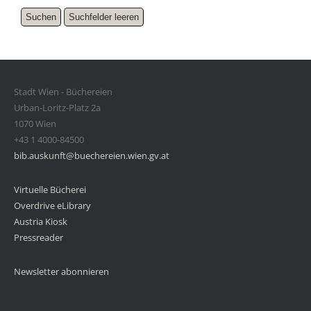
Stadt Wien - Büchereien
Urban-Loritz-Platz 2a
1070 Wien
+43 1 4000-84500
bib.auskunft@buechereien.wien.gv.at
Virtuelle Bücherei
Overdrive eLibrary
Austria Kiosk
Pressreader
Newsletter abonnieren