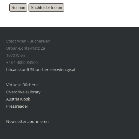
Stadt Wien - Büchereien
Urban-Loritz-Platz 2a
1070 Wien
+43 1 4000-84500
bib.auskunft@buechereien.wien.gv.at
Virtuelle Bücherei
Overdrive eLibrary
Austria Kiosk
Pressreader
Newsletter abonnieren