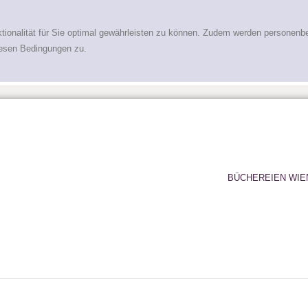
tionalität für Sie optimal gewährleisten zu können. Zudem werden personenb
iesen Bedingungen zu.
BÜCHEREIEN WIE