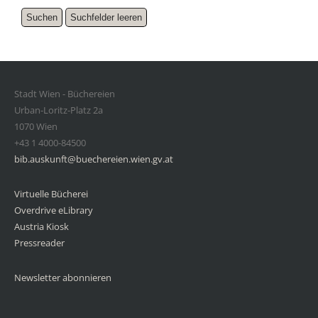
Stadt Wien - Büchereien
Urban-Loritz-Platz 2a
1070 Wien
+43 1 4000-84500
bib.auskunft@buechereien.wien.gv.at
Virtuelle Bücherei
Overdrive eLibrary
Austria Kiosk
Pressreader
Newsletter abonnieren