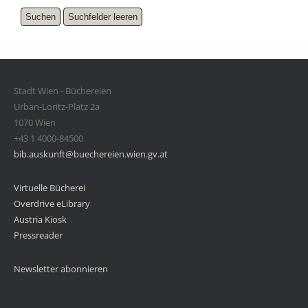
Stadt Wien - Büchereien
Urban-Loritz-Platz 2a
1070 Wien
+43 1 4000-84500
bib.auskunft@buechereien.wien.gv.at
Virtuelle Bücherei
Overdrive eLibrary
Austria Kiosk
Pressreader
Newsletter abonnieren