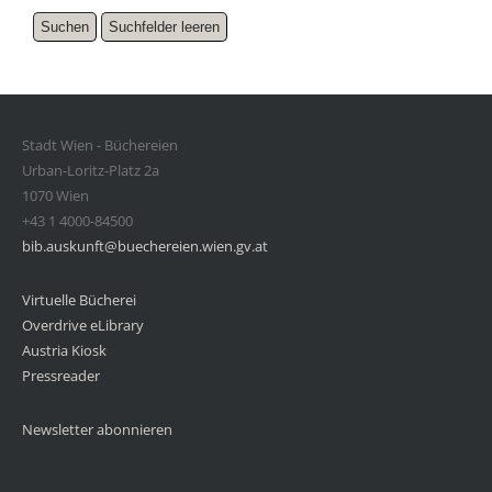
Stadt Wien - Büchereien
Urban-Loritz-Platz 2a
1070 Wien
+43 1 4000-84500
bib.auskunft@buechereien.wien.gv.at
Virtuelle Bücherei
Overdrive eLibrary
Austria Kiosk
Pressreader
Newsletter abonnieren