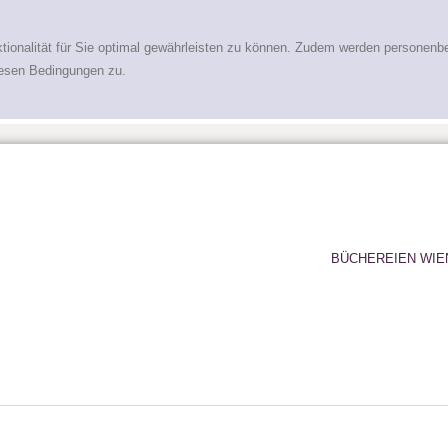
tionalität für Sie optimal gewährleisten zu können. Zudem werden personenb
iesen Bedingungen zu.
BÜCHEREIEN WIE