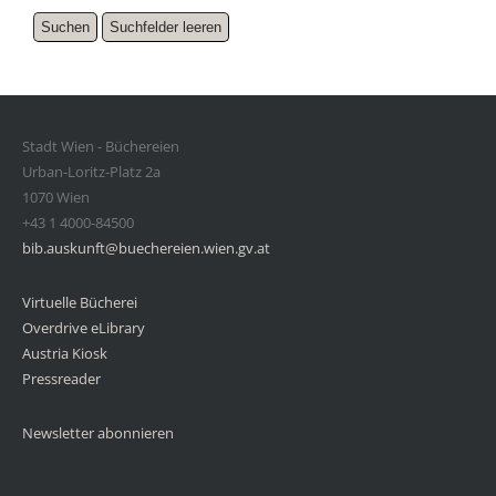
Stadt Wien - Büchereien
Urban-Loritz-Platz 2a
1070 Wien
+43 1 4000-84500
bib.auskunft@buechereien.wien.gv.at
Virtuelle Bücherei
Overdrive eLibrary
Austria Kiosk
Pressreader
Newsletter abonnieren