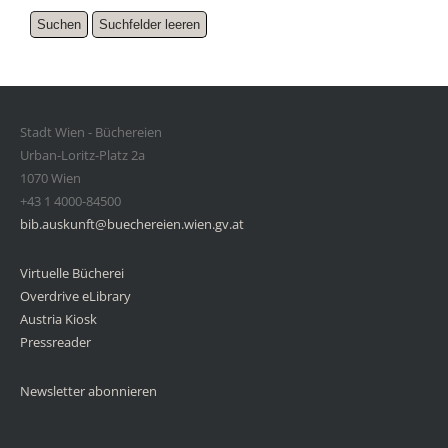
Stadt Wien - Büchereien
Urban-Loritz-Platz 2a
1070 Wien
+43 1 4000-84500
bib.auskunft@buechereien.wien.gv.at
Virtuelle Bücherei
Overdrive eLibrary
Austria Kiosk
Pressreader
Newsletter abonnieren