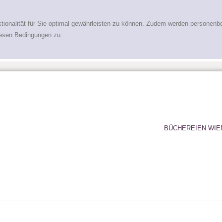
tionalität für Sie optimal gewährleisten zu können. Zudem werden personenb
iesen Bedingungen zu.
BÜCHEREIEN WIE