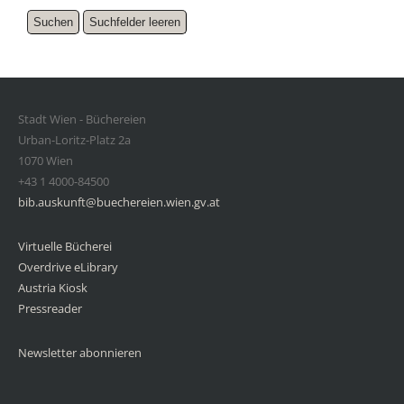
Stadt Wien - Büchereien
Urban-Loritz-Platz 2a
1070 Wien
+43 1 4000-84500
bib.auskunft@buechereien.wien.gv.at
Virtuelle Bücherei
Overdrive eLibrary
Austria Kiosk
Pressreader
Newsletter abonnieren