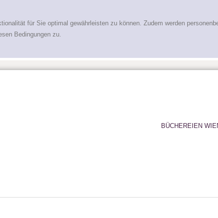
tionalität für Sie optimal gewährleisten zu können. Zudem werden personenb
iesen Bedingungen zu.
BÜCHEREIEN WIE