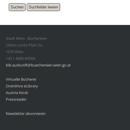
Stadt Wien - Büchereien
Urban-Loritz-Platz 2a
1070 Wien
+43 1 4000-84500
bib.auskunft@buechereien.wien.gv.at
Virtuelle Bücherei
Overdrive eLibrary
Austria Kiosk
Pressreader
Newsletter abonnieren