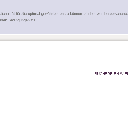
tionalität für Sie optimal gewährleisten zu können. Zudem werden personenb
iesen Bedingungen zu.
BÜCHEREIEN WIE