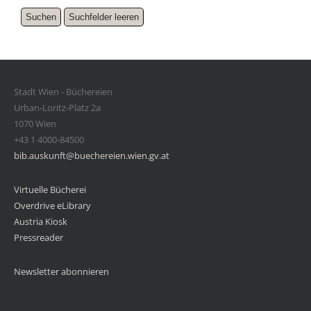
Stadt Wien - Büchereien
Urban-Loritz-Platz 2a
1070 Wien
+43 1 4000-84500
bib.auskunft@buechereien.wien.gv.at
Virtuelle Bücherei
Overdrive eLibrary
Austria Kiosk
Pressreader
Newsletter abonnieren