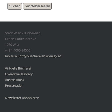
Stadt Wien - Büchereien
Urban-Loritz-Platz 2a
1070 Wien
+43 1 4000-84500
bib.auskunft@buechereien.wien.gv.at
Virtuelle Bücherei
Overdrive eLibrary
Austria Kiosk
Pressreader
Newsletter abonnieren