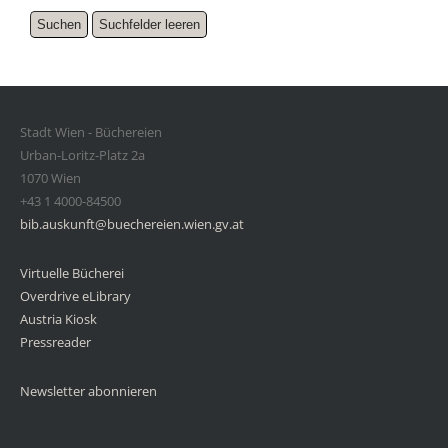
Stadt Wien - Büchereien
Urban-Loritz-Platz 2a
1070 Wien
+43 1 4000-84500
bib.auskunft@buechereien.wien.gv.at
Virtuelle Bücherei
Overdrive eLibrary
Austria Kiosk
Pressreader
Newsletter abonnieren