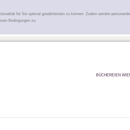
tionalität für Sie optimal gewährleisten zu können. Zudem werden personenb
iesen Bedingungen zu.
BÜCHEREIEN WIE