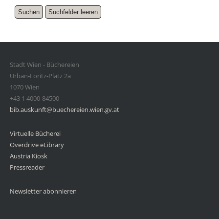
Stadt Wien - Büchereien
Urban-Loritz-Platz 2a
1070 Wien
+43 1 4000-84500
bib.auskunft@buechereien.wien.gv.at
Virtuelle Bücherei
Overdrive eLibrary
Austria Kiosk
Pressreader
Newsletter abonnieren