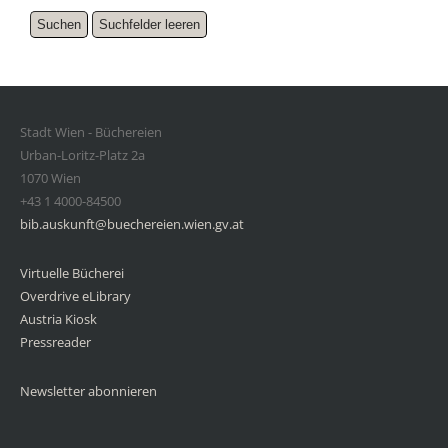
Stadt Wien - Büchereien
Urban-Loritz-Platz 2a
1070 Wien
+43 1 4000-84500
bib.auskunft@buechereien.wien.gv.at
Virtuelle Bücherei
Overdrive eLibrary
Austria Kiosk
Pressreader
Newsletter abonnieren