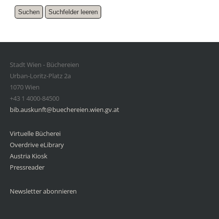
Stadt Wien - Büchereien
Urban-Loritz-Platz 2a
1070 Wien
+43 1 4000-84500
bib.auskunft@buechereien.wien.gv.at
Virtuelle Bücherei
Overdrive eLibrary
Austria Kiosk
Pressreader
Newsletter abonnieren