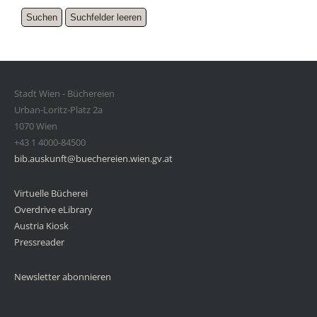
Stadt Wien - Büchereien
Urban-Loritz-Platz 2a
1070 Wien
+43 1 4000-84500
bib.auskunft@buechereien.wien.gv.at
Virtuelle Bücherei
Overdrive eLibrary
Austria Kiosk
Pressreader
Newsletter abonnieren