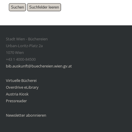
Stadt Wien - Büchereien
Urban-Loritz-Platz 2a
1070 Wien
+43 1 4000-84500
bib.auskunft@buechereien.wien.gv.at
Virtuelle Bücherei
Overdrive eLibrary
Austria Kiosk
Pressreader
Newsletter abonnieren