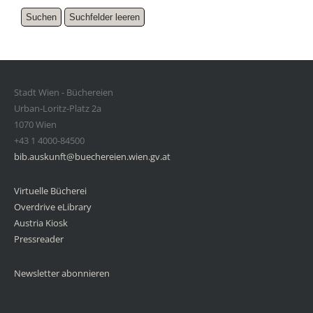
Stadt Wien - Büchereien
Urban-Loritz-Platz 2a
1070 Wien
+43 1 4000-84500
bib.auskunft@buechereien.wien.gv.at
Virtuelle Bücherei
Overdrive eLibrary
Austria Kiosk
Pressreader
Newsletter abonnieren