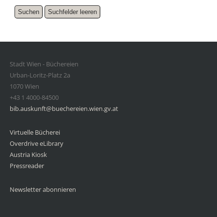
Stadt Wien - Büchereien
Urban-Loritz-Platz 2a
1070 Wien
+43 1 4000-84500
bib.auskunft@buechereien.wien.gv.at
Virtuelle Bücherei
Overdrive eLibrary
Austria Kiosk
Pressreader
Newsletter abonnieren