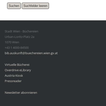
Stadt Wien - Büchereien
Urban-Loritz-Platz 2a
1070 Wien
+43 1 4000-84500
bib.auskunft@buechereien.wien.gv.at
Virtuelle Bücherei
Overdrive eLibrary
Austria Kiosk
Pressreader
Newsletter abonnieren