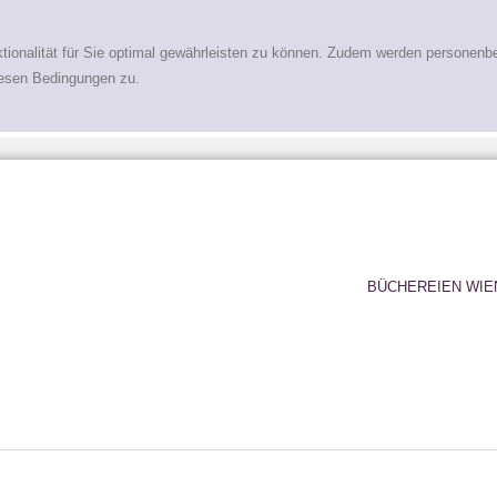
tionalität für Sie optimal gewährleisten zu können. Zudem werden personenb
iesen Bedingungen zu.
BÜCHEREIEN WIE