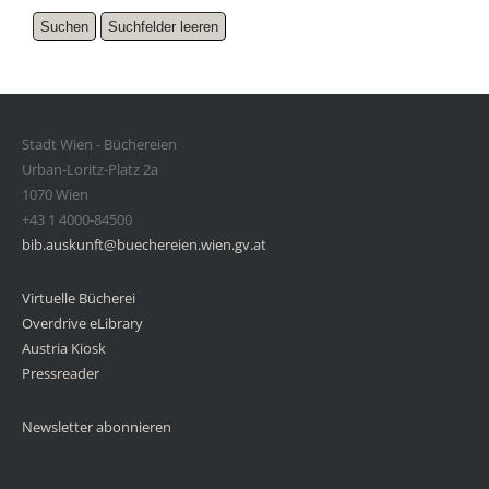
Stadt Wien - Büchereien
Urban-Loritz-Platz 2a
1070 Wien
+43 1 4000-84500
bib.auskunft@buechereien.wien.gv.at
Virtuelle Bücherei
Overdrive eLibrary
Austria Kiosk
Pressreader
Newsletter abonnieren