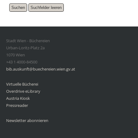
Stadt Wien - Büchereien
Urban-Loritz-Platz 2a
1070 Wien
+43 1 4000-84500
bib.auskunft@buechereien.wien.gv.at
Virtuelle Bücherei
Overdrive eLibrary
Austria Kiosk
Pressreader
Newsletter abonnieren