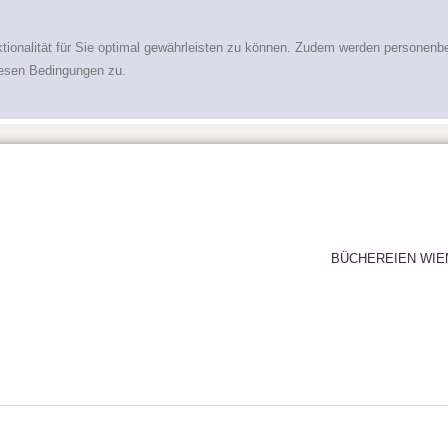
tionalität für Sie optimal gewährleisten zu können. Zudem werden personenb
iesen Bedingungen zu.
BÜCHEREIEN WIE