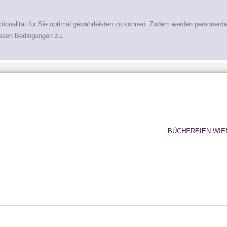
tionalität für Sie optimal gewährleisten zu können. Zudem werden personenb
iesen Bedingungen zu.
BÜCHEREIEN WIE