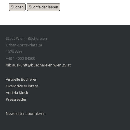
Stadt Wien - Büchereien
Urban-Loritz-Platz 2a
1070 Wien
+43 1 4000-84500
bib.auskunft@buechereien.wien.gv.at
Virtuelle Bücherei
Overdrive eLibrary
Austria Kiosk
Pressreader
Newsletter abonnieren