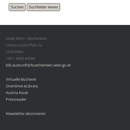
Stadt Wien - Büchereien
Urban-Loritz-Platz 2a
1070 Wien
+43 1 4000-84500
bib.auskunft@buechereien.wien.gv.at
Virtuelle Bücherei
Overdrive eLibrary
Austria Kiosk
Pressreader
Newsletter abonnieren