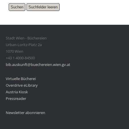
Stadt Wien - Büchereien
Urban-Loritz-Platz 2a
1070 Wien
+43 1 4000-84500
bib.auskunft@buechereien.wien.gv.at
Virtuelle Bücherei
Overdrive eLibrary
Austria Kiosk
Pressreader
Newsletter abonnieren