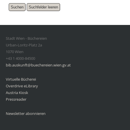
Stadt Wien - Büchereien
Urban-Loritz-Platz 2a
1070 Wien
+43 1 4000-84500
bib.auskunft@buechereien.wien.gv.at
Virtuelle Bücherei
Overdrive eLibrary
Austria Kiosk
Pressreader
Newsletter abonnieren