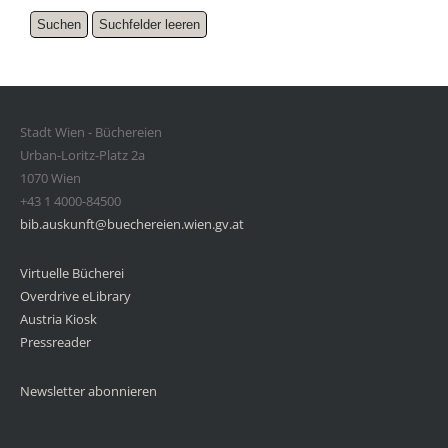
Stadt Wien - Büchereien
Urban-Loritz-Platz 2a
1070 Wien
+43 1 4000-84500
bib.auskunft@buechereien.wien.gv.at
Virtuelle Bücherei
Overdrive eLibrary
Austria Kiosk
Pressreader
Newsletter abonnieren