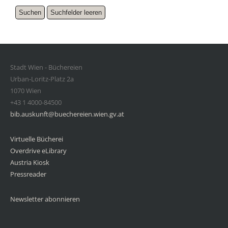
Stadt Wien - Büchereien
Urban-Loritz-Platz 2a
1070 Wien
+43 1 4000-84500
bib.auskunft@buechereien.wien.gv.at
Virtuelle Bücherei
Overdrive eLibrary
Austria Kiosk
Pressreader
Newsletter abonnieren