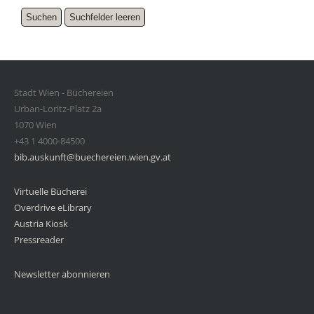
Stadt Wien - Büchereien
Urban-Loritz-Platz 2a
1070 Wien
+43 1 4000-84500
bib.auskunft@buechereien.wien.gv.at
Virtuelle Bücherei
Overdrive eLibrary
Austria Kiosk
Pressreader
Newsletter abonnieren