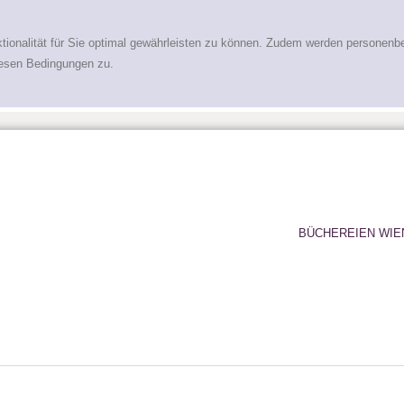
tionalität für Sie optimal gewährleisten zu können. Zudem werden personenb
iesen Bedingungen zu.
BÜCHEREIEN WIE