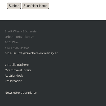
Stadt Wien - Büchereien
Urban-Loritz-Platz 2a
1070 Wien
+43 1 4000-84500
bib.auskunft@buechereien.wien.gv.at
Virtuelle Bücherei
Overdrive eLibrary
Austria Kiosk
Pressreader
Newsletter abonnieren