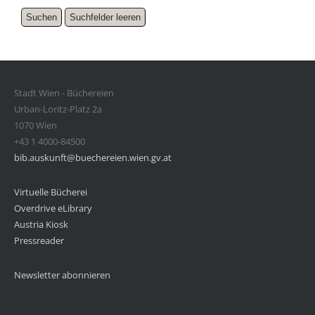
Stadt Wien - Büchereien
Urban-Loritz-Platz 2a
1070 Wien
+43 1 4000-84500
bib.auskunft@buechereien.wien.gv.at
Virtuelle Bücherei
Overdrive eLibrary
Austria Kiosk
Pressreader
Newsletter abonnieren