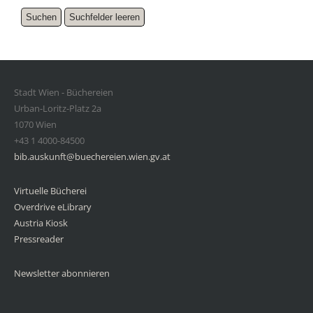
Stadt Wien - Büchereien
Urban-Loritz-Platz 2a
1070 Wien
+43 1 4000-84500
bib.auskunft@buechereien.wien.gv.at
Virtuelle Bücherei
Overdrive eLibrary
Austria Kiosk
Pressreader
Newsletter abonnieren